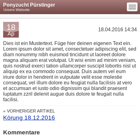
—
Ponyzucht Pürstinger
—
—
Unsere Webseite
18
18.04.2016 14:34
Ap
Dies ist ein Mustertext. Füge hier deinen eigenen Text ein.
Lorem ipsum dolor sit amet, consectetuer adipiscing elit, sed
diam nonummy nibh euismod tincidunt ut laoreet dolore
magna aliquam erat volutpat. Ut wisi enim ad minim veniam,
quis nostrud exerci tation ullamcorper suscipit lobortis nisl ut
aliquip ex ea commodo consequat. Duis autem vel eum
iriure dolor in hendrerit in vulputate velit esse molestie
consequat, vel illum dolore eu feugiat nulla facilisis at vero
et accumsan et iusto odio dignissim qui blandit praesent
luptatum zzril delenit augue duis dolore te feugait nulla
facilisi.
« VORHERIGER ARTIKEL
Körung 18.12.2016
Kommentare